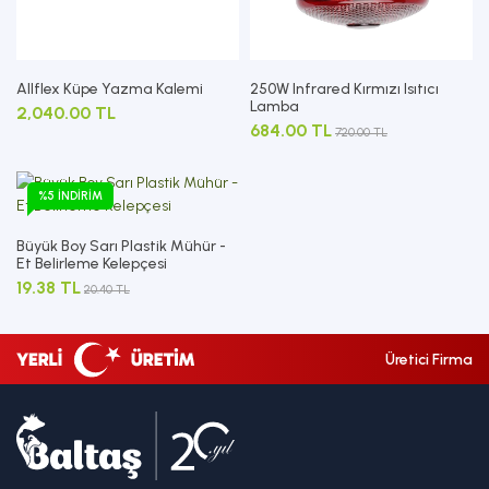
Allflex Küpe Yazma Kalemi
250W Infrared Kırmızı Isıtıcı
Lamba
2,040.00 TL
684.00 TL
720.00 TL
%5 İNDIRIM
Büyük Boy Sarı Plastik Mühür -
Et Belirleme Kelepçesi
19.38 TL
20.40 TL
Üretici Firma