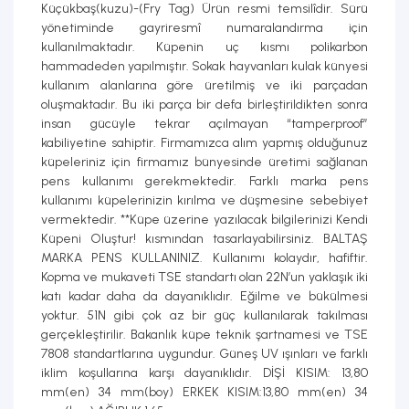
Küçükbaş(kuzu)-(Fry Tag) Ürün resmi temsilîdir. Sürü
yönetiminde gayriresmî numaralandırma için
kullanılmaktadır. Küpenin uç kısmı polikarbon
hammadeden yapılmıştır. Sokak hayvanları kulak künyesi
kullanım alanlarına göre üretilmiş ve iki parçadan
oluşmaktadır. Bu iki parça bir defa birleştirildikten sonra
insan gücüyle tekrar açılmayan “tamperproof”
kabiliyetine sahiptir. Firmamızca alım yapmış olduğunuz
küpeleriniz için firmamız bünyesinde üretimi sağlanan
pens kullanımı gerekmektedir. Farklı marka pens
kullanımı küpelerinizin kırılma ve düşmesine sebebiyet
vermektedir. **Küpe üzerine yazılacak bilgilerinizi Kendi
Küpeni Oluştur! kısmından tasarlayabilirsiniz. BALTAŞ
MARKA PENS KULLANINIZ. Kullanımı kolaydır, hafiftir.
Kopma ve mukaveti TSE standartı olan 22N’un yaklaşık iki
katı kadar daha da dayanıklıdır. Eğilme ve bükülmesi
yoktur. 51N gibi çok az bir güç kullanılarak takılması
gerçekleştirilir. Bakanlık küpe teknik şartnamesi ve TSE
7808 standartlarına uygundur. Güneş UV ışınları ve farklı
iklim koşullarına karşı dayanıklıdır. DİŞİ KISIM: 13,80
mm(en) 34 mm(boy) ERKEK KISIM:13,80 mm(en) 34