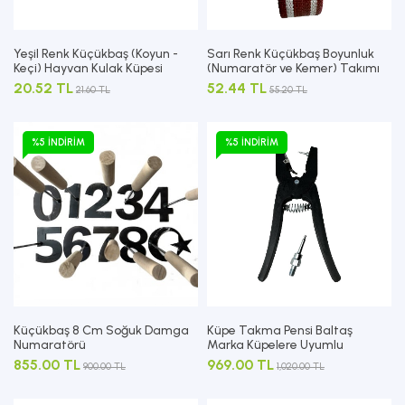
Yeşil Renk Küçükbaş (Koyun -
Sarı Renk Küçükbaş Boyunluk
Keçi) Hayvan Kulak Küpesi
(Numaratör ve Kemer) Takımı
20.52 TL
52.44 TL
21.60 TL
55.20 TL
%5 İNDIRIM
%5 İNDIRIM
Küçükbaş 8 Cm Soğuk Damga
Küpe Takma Pensi Baltaş
Numaratörü
Marka Küpelere Uyumlu
855.00 TL
969.00 TL
900.00 TL
1,020.00 TL