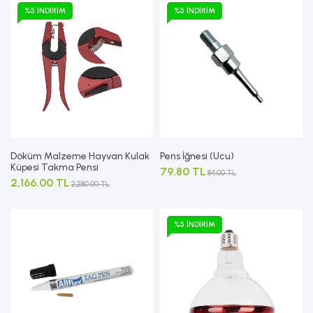
%5 İNDIRIM
%5 İNDIRIM
Döküm Malzeme Hayvan Kulak
Pens İğnesi (Ucu)
Küpesi Takma Pensi
79.80 TL
84.00 TL
2,166.00 TL
2,280.00 TL
%5 İNDIRIM