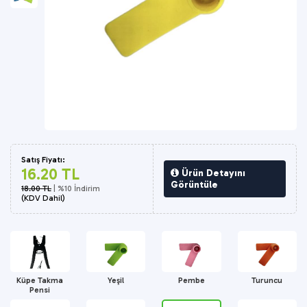
Satış Fiyatı:
16.20 TL
Ürün Detayını
Görüntüle
18.00 TL
| %10 İndirim
(KDV Dahil)
Küpe Takma
Yeşil
Pembe
Turuncu
Pensi