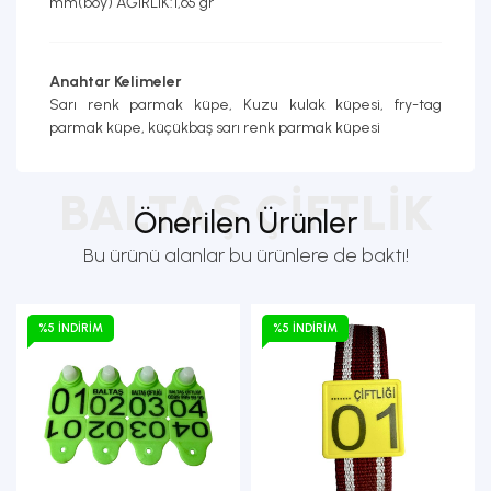
mm(boy) AĞIRLIK:1,65 gr
Anahtar Kelimeler
Sarı renk parmak küpe, Kuzu kulak küpesi, fry-tag
parmak küpe, küçükbaş sarı renk parmak küpesi
BALTAŞ ÇIFTLIK
Önerilen Ürünler
Bu ürünü alanlar bu ürünlere de baktı!
%5 İNDIRIM
%5 İNDIRIM