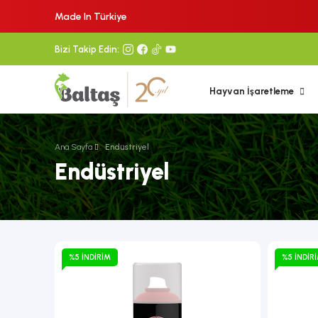
Made In Türkiye
Bizi Takip Edin:
Hayvan İşaretleme
Ana Sayfa
Endüstriyel
Endüstriyel
%5 İNDIRIM
%5 İNDIR