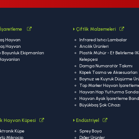
İşaretleme
Çiftlik Malzemeleri
aş Hayvan
Infrared Isıtıcı Lambalar
aş Hayvan
Arıcılık Ürünleri
 Boyunluk Ekipmanları
Plastik Mühür - Et Belirleme (
Hayvanları
Kelepçesi
Damga Numaratör Takımı
Köpek Tasma ve Aksesuarları
Boynuz ve Kuyruk Düşürme Ürü
Top Marker Hayvan İşaretlem
Hayvan Hap Yutturma Sondas
Hayvan Ayak İşaretleme Band
Büyükbaş Şok Cihazı
nik Hayvan Küpesi
Endüstriyel
ktronik Küpe
Sprey Boya
rlü Mikroçip
Diğer Ürünler