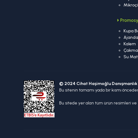
Mikroç
Promosy
Kupa B
Ajand
Kalem
Çakma
Su Mat
© 2024 Cihat Haşimoğlu Danışmanlık 
Bu sitenin tamamı yada bir kısmı öncede
Bu sitede yer alan tüm ürün resimleri ve m