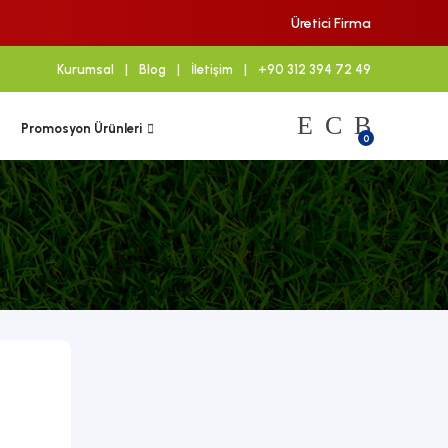
Üretici Firma
Kurumsal
|
Blog
|
İletişim
|
+90 312 394 72 49
Promosyon Ürünleri
0