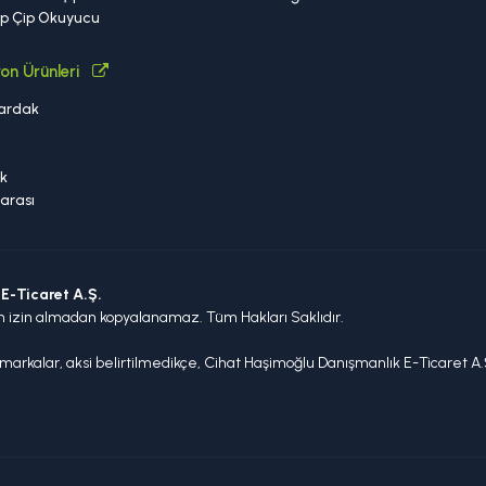
ip Çip Okuyucu
on Ürünleri
ardak
a
k
arası
E-Ticaret A.Ş.
n izin almadan kopyalanamaz. Tüm Hakları Saklıdır.
arkalar, aksi belirtilmedikçe, Cihat Haşimoğlu Danışmanlık E-Ticaret A.Ş.