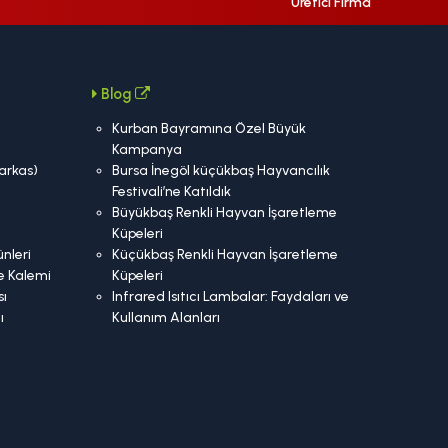
Üretici Firma
Blog
Kurban Bayramına Özel Büyük
Kampanya
Karkas)
Bursa İnegöl küçükbaş Hayvancılık
Festivali’ne Katıldık
Büyükbaş Renkli Hayvan İşaretleme
Küpeleri
nleri
Küçükbaş Renkli Hayvan İşaretleme
e Kalemi
Küpeleri
ı
Infrared Isıtıcı Lambalar: Faydaları ve
ı
Kullanım Alanları