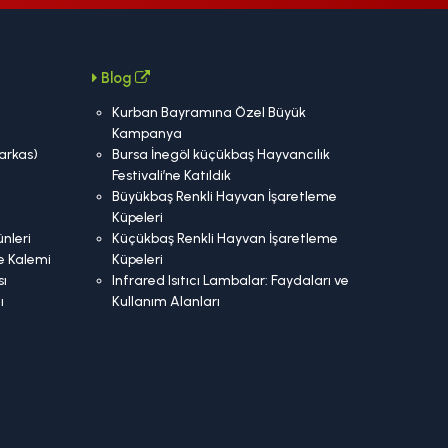
Blog
Kurban Bayramına Özel Büyük
Kampanya
Karkas)
Bursa İnegöl küçükbaş Hayvancılık
Festivali’ne Katıldık
Büyükbaş Renkli Hayvan İşaretleme
Küpeleri
nleri
Küçükbaş Renkli Hayvan İşaretleme
e Kalemi
Küpeleri
ı
Infrared Isıtıcı Lambalar: Faydaları ve
ı
Kullanım Alanları