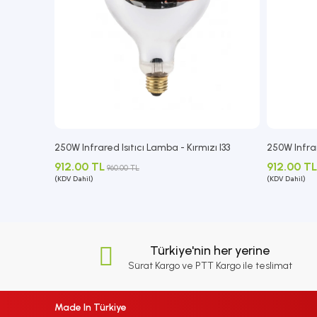
250W Infrared Isıtıcı Lamba - Kırmızı I33
250W Infra
912.00 TL
912.00 TL
960.00 TL
(KDV Dahil)
(KDV Dahil)
Türkiye'nin her yerine
Sürat Kargo ve PTT Kargo ile teslimat
Made In Türkiye