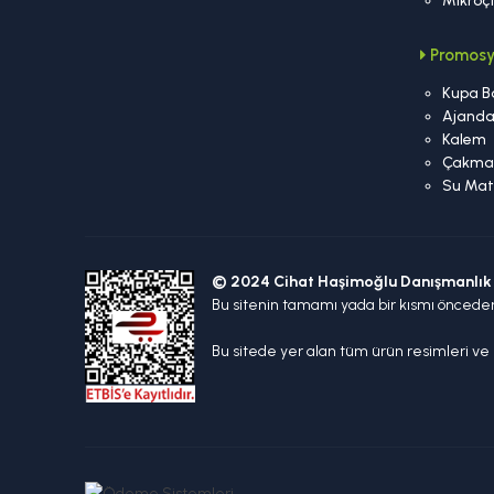
Mikroç
Promosy
Kupa B
Ajand
Kalem
Çakma
Su Mat
© 2024 Cihat Haşimoğlu Danışmanlık 
Bu sitenin tamamı yada bir kısmı öncede
Bu sitede yer alan tüm ürün resimleri ve m