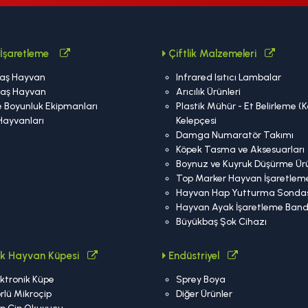
İşaretleme
Çiftlik Malzemeleri
aş Hayvan
Infrared Isıtıcı Lambalar
aş Hayvan
Arıcılık Ürünleri
 Boyunluk Ekipmanları
Plastik Mühür - Et Belirleme (
Hayvanları
Kelepçesi
Damga Numaratör Takımı
Köpek Tasma ve Aksesuarları
Boynuz ve Kuyruk Düşürme Ürü
Top Marker Hayvan İşaretlem
Hayvan Hap Yutturma Sondas
Hayvan Ayak İşaretleme Band
Büyükbaş Şok Cihazı
nik Hayvan Küpesi
Endüstriyel
ktronik Küpe
Sprey Boya
rlü Mikroçip
Diğer Ürünler