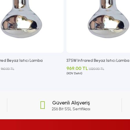
red Beyaz Isıtıcı Lamba
375W Infrared Beyaz Isıtıcı Lamba
969.00 TL
960.00 TL
1,020.00 TL
(KDV Dahil)
Güvenli Alışveriş
256 Bit SSL Sertifikası