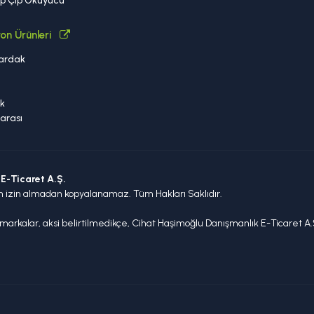
ip Çip Okuyucu
on Ürünleri
ardak
a
k
arası
E-Ticaret A.Ş.
n izin almadan kopyalanamaz. Tüm Hakları Saklıdır.
arkalar, aksi belirtilmedikçe, Cihat Haşimoğlu Danışmanlık E-Ticaret A.Ş.