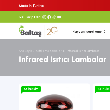
Made In Türkiye
Bizi Takip Edin:
Hayvan İşaretleme
Ana Sayfa
Çiftlik Malzemeleri
Infrared Isıtıcı Lambalar
Infrared Isıtıcı Lambalar
%5 İNDIRIM
%5 İNDIR