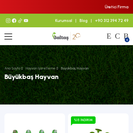
Üretici Firma
Kurumsal
|
Blog
|
+90 312 394 72 49
0
Ana Sayfa
Hayvan İşaretleme
Büyükbaş Hayvan
Büyükbaş Hayvan
%15 İNDIRIM