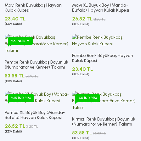
Mavi Renk Büyükbaş Hayvan
Mavi XL Büyük Boy (Manda-
Kulak Küpesi
Bufalo) Hayvan Kulak Küpesi
23.40 TL
26.52 TL
31.20 TL
(KDV Dahil)
(KDV Dahil)
%5 İNDIRIM
Pembe Renk Büyükbaş Hayvan
Kulak Küpesi
Pembe Renk Büyükbaş Boyunluk
(Numaratör ve Kemer) Takımı
23.40 TL
(KDV Dahil)
53.58 TL
56.40 TL
(KDV Dahil)
%15 İNDIRIM
%5 İNDIRIM
Pembe XL Büyük Boy (Manda-
Bufalo) Hayvan Kulak Küpesi
Kırmızı Renk Büyükbaş Boyunluk
(Numaratör ve Kemer) Takımı
26.52 TL
31.20 TL
(KDV Dahil)
53.58 TL
56.40 TL
(KDV Dahil)