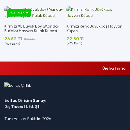
%15 İNDIRIM
Kırmızı XL Büyük Boy (Manda-
Kırmızı Renk Büyükbaş Hayvan
Bufalo) Hayvan Kulak Küpesi
Küpesi
26.52 TL
22.80 TL
31.20 TL
(KDV Dahil)
(KDV Dahil)
Üretici Firma
Baltaş Girişim Sanayi
Dış Ticaret Ltd. Şti.
Tüm Hakları Saklıdır: 2026