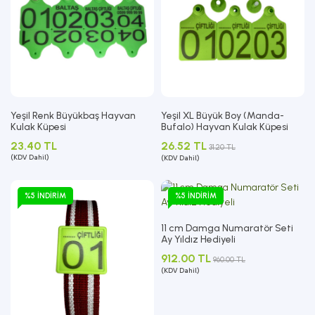
Yeşil Renk Büyükbaş Hayvan
Yeşil XL Büyük Boy (Manda-
Kulak Küpesi
Bufalo) Hayvan Kulak Küpesi
23.40 TL
26.52 TL
31.20 TL
(KDV Dahil)
(KDV Dahil)
%5 İNDIRIM
%5 İNDIRIM
11 cm Damga Numaratör Seti
Ay Yıldız Hediyeli
912.00 TL
960.00 TL
(KDV Dahil)