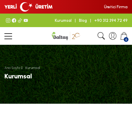
Üretici Firma
Kurumsal
|
Blog
|
+90 312 394 72 49
0
Ana Sayfa
Kurumsal
Kurumsal